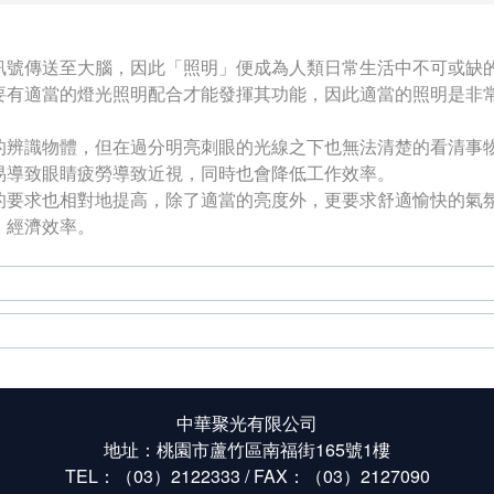
訊號傳送至大腦，因此「照明」便成為人類日常生活中不可或缺
要有適當的燈光照明配合才能發揮其功能，因此適當的照明是非
的辨識物體，但在過分明亮刺眼的光線之下也無法清楚的看清事
易導致眼睛疲勞導致近視，同時也會降低工作效率。
的要求也相對地提高，除了適當的亮度外，更要求舒適愉快的氣
、經濟效率。
中華聚光有限公司
地址：桃園市蘆竹區南福街165號1樓
TEL：（03）2122333 / FAX：（03）2127090