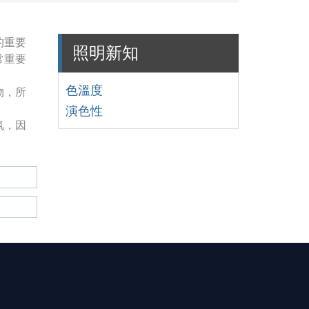
的重要
照明新知
常重要
物，所
色溫度
演色性
氛，因